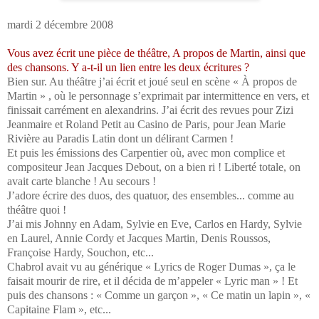
mardi 2 décembre 2008
Vous avez écrit une pièce de théâtre, A propos de Martin, ainsi que
des chansons. Y a-t-il un lien entre les deux écritures ?
Bien sur. Au théâtre j’ai écrit et joué seul en scène « À propos de
Martin » , où le personnage s’exprimait par intermittence en vers, et
finissait carrément en alexandrins. J’ai écrit des revues pour Zizi
Jeanmaire et Roland Petit au Casino de Paris, pour Jean Marie
Rivière au Paradis Latin dont un délirant Carmen !
Et puis les émissions des Carpentier où, avec mon complice et
compositeur Jean Jacques Debout, on a bien ri ! Liberté totale, on
avait carte blanche ! Au secours !
J’adore écrire des duos, des quatuor, des ensembles... comme au
théâtre quoi !
J’ai mis Johnny en Adam, Sylvie en Eve, Carlos en Hardy, Sylvie
en Laurel, Annie Cordy et Jacques Martin, Denis Roussos,
Françoise Hardy, Souchon, etc...
Chabrol avait vu au générique « Lyrics de Roger Dumas », ça le
faisait mourir de rire, et il décida de m’appeler « Lyric man » ! Et
puis des chansons : « Comme un garçon », « Ce matin un lapin », «
Capitaine Flam », etc...